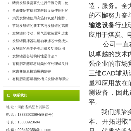
猪粪发酵前需要先进行干湿分离，使
造，服务。全
畜禽粪便有机肥发酵罐设备使用时的
的不懈努力奋
鸡粪发酵罐使用高温好氧菌剂发酵，
输送设备
行业
节能发酵罐的新工艺与发酵罐的高度
应用于煤炭、
发酵罐的传动、尾气回收装置和进出
发酵罐搅拌器磁钢轴承滤芯卡套接头
公司一直在研
发酵罐的基本分类组成及功能应用
以卓越的技术
发酵罐设备结构特性是什么？
强企业的市场
有机肥发酵罐将鸡粪如何处理成良好
家禽粪便直接施用的危害
三维CAD辅
有机肥发酵罐相比槽式发酵罐有哪些
量和应用放在
测设备，因此
联系我们
平。
地 址：河南省鹤壁市淇滨区
我们脚踏实地
电 话：13333923694(微信号）
本、开拓进取
传 真：13333923694
邮 箱：908462358@qq.com