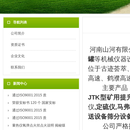
导航列表
公司简介
资质证书
河南山河有限
企业文化
罐
等机械仪器
位于古迹荟萃
联系我们
高速、鹤濮高速
新闻中心
主要产品
通过ISO9001:2015 质
JTK型矿用
荣获安标书 120 个 国家安标
仪
,定硫仪,马
通过ISO9001:2015 质
送设备筛分设
通过ISO9001:2015 质
公司严格按照
量热仪氧弹点火丝点火说明 揭秘煤