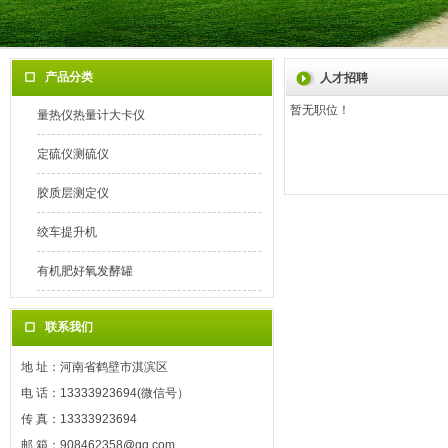
产品分类
人才招聘
暂无职位！
量热仪热量计大卡仪
定硫仪测硫仪
胶质层测定仪
绞车提升机
有机肥好氧发酵罐
联系我们
地 址：河南省鹤壁市淇滨区
电 话：13333923694(微信号）
传 真：13333923694
邮 箱：908462358@qq.com