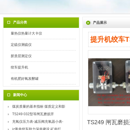
产品分类
产品展示
量热仪热量计大卡仪
提升机绞车T
定硫仪测硫仪
胶质层测定仪
绞车提升机
有机肥好氧发酵罐
新闻中心
煤炭质量的基本指标 煤质定义和影
TS249 032型等闸瓦磨损开
TS249 闸瓦磨
充氧仪压力表-减压阀充氧器小表-
jz凿井绞车助力深井建设 矿井打