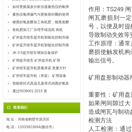
如何更换煤炭分析仪器量热仪的氧弹
作用：TS24
量热仪氧弹漏气与更换密封圈的使用
闸瓦磨损到一定
猪粪好氧发酵加工有机肥，猪粪发酵
号，以便及时提
有机肥加工厂办理手续流程 有机
导致制动失效等
矿井提升绞车提升机智能化控制升级
工作原理：通常
矿井提升绞车提升机智能化控制升级
磨损使触发机构
JK-3.5提升绞车增加后备保护
输出信号。
矿用提升绞车 矿井提升机 矿用
矿井绞车提升机质量承诺 质量方针
矿井绞车提升机（井架） 矿用设备
矿用盘形制动器
智能密封式高温无臭塔式鸡粪好氧发
通过ISO9001:2015 质
重要性：矿用盘
如果闸间隙过大
联系我们
造成闸瓦与制动
检测方法
地 址：河南省鹤壁市淇滨区
电 话：13333923694(微信号）
人工检测：通过