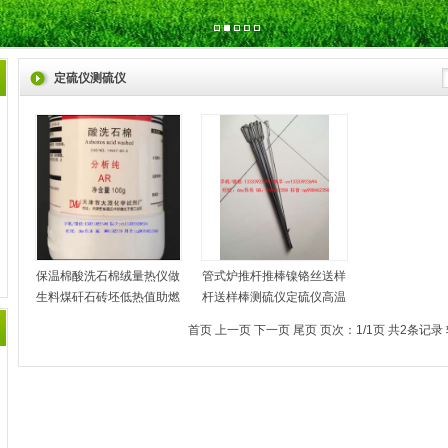
定硫仪测硫仪
保温棉酸洗石棉绒量热仪做
管式炉推杆推棒镍铬丝送样
生料煤矸石砖坯低热值助燃
杆送样棒测硫仪定硫仪高温
首页 上一页 下一页 尾页 页次：1/1页 共2条记录