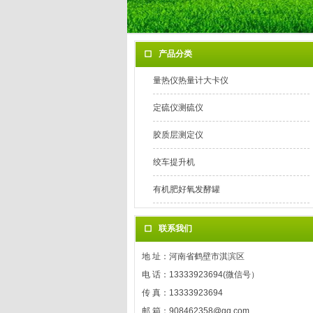
产品分类
量热仪热量计大卡仪
定硫仪测硫仪
胶质层测定仪
绞车提升机
有机肥好氧发酵罐
联系我们
地 址：河南省鹤壁市淇滨区
电 话：13333923694(微信号）
传 真：13333923694
邮 箱：908462358@qq.com