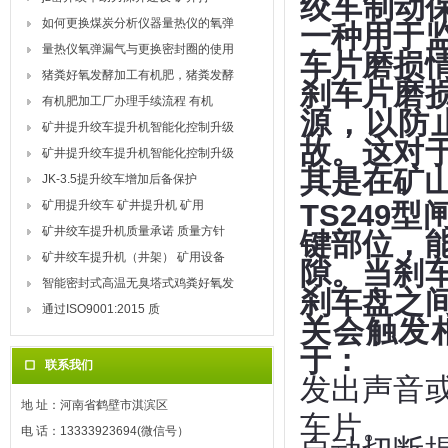
绞车制动保
如何更换煤炭分析仪器量热仪的氧弹
一种用于
量热仪氧弹漏气与更换密封圈的使用
车片磨损
猪粪好氧发酵加工有机肥，猪粪发酵
刹车片磨
有机肥加工厂办理手续流程 有机
源，以防
矿井提升绞车提升机智能化控制升级
故。这对
矿井提升绞车提升机智能化控制升级
其是在矿
JK-3.5提升绞车增加后备保护
矿用提升绞车 矿井提升机 矿用
TS249
矿井绞车提升机质量承诺 质量方针
键部位，
矿井绞车提升机（井架） 矿用设备
隙。当刹
智能密封式高温无臭塔式鸡粪好氧发
刹车盘之
通过ISO9001:2015 质
关会触发
于：
联系我们
发出声音
地 址：河南省鹤壁市淇滨区
车片。
电 话：13333923694(微信号）