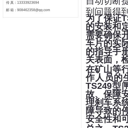
自动切断
传 真：13333923694
到问题得
邮 箱：908462358@qq.com
为了保证T
的安装和
需要确保
车片的实
的指导手
关表面，
在矿山等
作人员的
TS24
故、保障
理刹车系
障导致的
安全性和