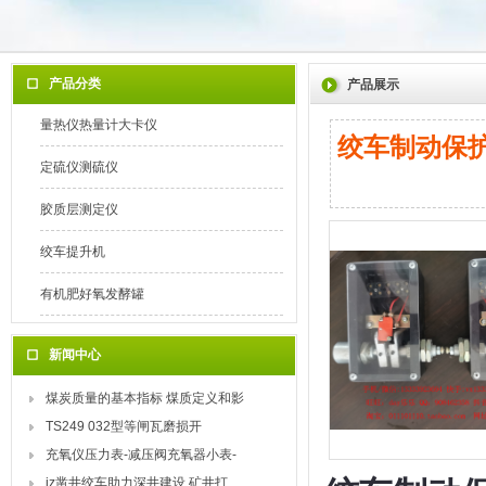
产品分类
产品展示
量热仪热量计大卡仪
绞车制动保护
定硫仪测硫仪
胶质层测定仪
绞车提升机
有机肥好氧发酵罐
新闻中心
煤炭质量的基本指标 煤质定义和影
TS249 032型等闸瓦磨损开
充氧仪压力表-减压阀充氧器小表-
jz凿井绞车助力深井建设 矿井打