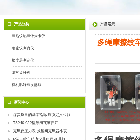
产品分类
产品展示
量热仪热量计大卡仪
多绳摩擦绞车
定硫仪测硫仪
胶质层测定仪
绞车提升机
有机肥好氧发酵罐
新闻中心
煤炭质量的基本指标 煤质定义和影
TS249 032型等闸瓦磨损开
充氧仪压力表-减压阀充氧器小表-
jz凿井绞车助力深井建设 矿井打