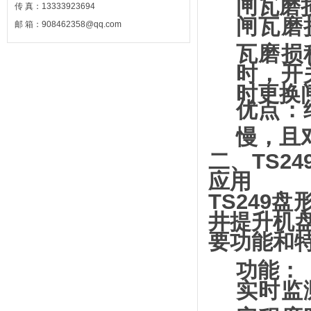
闸瓦磨
传 真：13333923694
闸瓦磨
邮 箱：908462358@qq.com
瓦磨损
时，开
时更换
优点：
慢，且
二、TS2
应用
TS249
井提升机
要功能和
功能
：
实时监