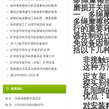
多绳摩擦绞
磨损开关
如何更换煤炭分析仪器量热仪的氧弹
量热仪氧弹漏气与更换密封圈的使用
一、多绳
猪粪好氧发酵加工有机肥，猪粪发酵
多绳摩擦
有机肥加工厂办理手续流程 有机
行的重要
矿井提升绞车提升机智能化控制升级
器在制动
矿井提升绞车提升机智能化控制升级
免设备因
JK-3.5提升绞车增加后备保护
括以下几
矿用提升绞车 矿井提升机 矿用
矿井绞车提升机质量承诺 质量方针
非接触
矿井绞车提升机（井架） 矿用设备
这种方
智能密封式高温无臭塔式鸡粪好氧发
定支架
通过ISO9001:2015 质
探头到
瓦间隙
联系我们
优点：
地 址：河南省鹤壁市淇滨区
对安装
电 话：13333923694(微信号）