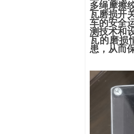
多绳摩擦绞
瓦磨损开
车的安全
测技术和
瓦的磨损
患，从而